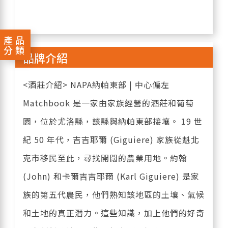
產品
分類
品牌介紹
<酒莊介紹> NAPA納帕東部 | 中心偏左
Matchbook 是一家由家族經營的酒莊和葡萄
園，位於尤洛縣，該縣與納帕東部接壤。 19 世
紀 50 年代，吉吉耶爾 (Giguiere) 家族從魁北
克市移民至此，尋找開闊的農業用地。約翰
(John) 和卡爾吉吉耶爾 (Karl Giguiere) 是家
族的第五代農民，他們熟知該地區的土壤、氣候
和土地的真正潛力。這些知識，加上他們的好奇