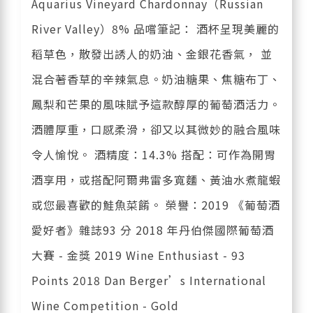
Aquarius Vineyard Chardonnay（Russian
River Valley）8% 品嚐筆記： 酒杯呈現美麗的
稻草色，散發出誘人的奶油、金銀花香氣， 並
混合著香草的辛辣氣息。奶油糖果、焦糖布丁、
鳳梨和芒果的風味賦予這款醇厚的葡萄酒活力。
酒體厚重，口感柔滑，卻又以其微妙的融合風味
令人愉悅。 酒精度：14.3% 搭配：可作為開胃
酒享用，或搭配阿爾弗雷多寬麵、黃油水煮龍蝦
或您最喜歡的鮭魚菜餚。 榮譽：2019 《葡萄酒
愛好者》雜誌93 分 2018 年丹伯傑國際葡萄酒
大賽 - 金獎 2019 Wine Enthusiast - 93
Points 2018 Dan Berger’s International
Wine Competition - Gold