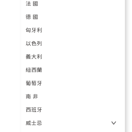
法 國
德 國
匈牙利
以色列
義大利
紐西蘭
葡萄牙
南 非
西班牙
威士忌