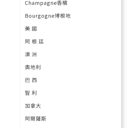
Champagne香檳
Bourgogne博根地
美 國
阿 根 廷
澳 洲
奧地利
巴 西
智 利
加拿大
阿爾薩斯