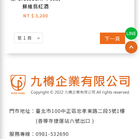
蘇維翁紅酒
NT
$ 3,200
下一頁
門市地址：臺北市100中正區忠孝東路二段5號1樓
(善導寺捷運站六號出口 )
服務專線：
0981-532690