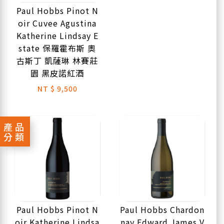
Paul Hobbs Pinot N
oir Cuvee Agustina
Katherine Lindsay E
state 保羅霍布斯 奧
古斯丁 凱薩琳 林賽莊
園 黑皮諾紅酒
NT
$ 9,500
產品
分類
Paul Hobbs Pinot N
Paul Hobbs Chardon
oir Katherine Lindsa
nay Edward James V