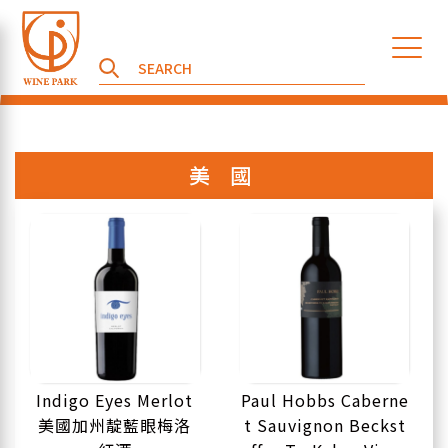
美 國
Indigo Eyes Merlot
Paul Hobbs Caberne
美國加州靛藍眼梅洛
t Sauvignon Beckst