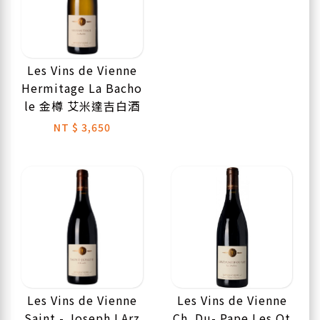
Les Vins de Vienne
Hermitage La Bacho
le 金樽 艾米達吉白酒
NT
$ 3,650
Les Vins de Vienne
Les Vins de Vienne
Saint - Joseph LArz
Ch. Du- Pape Les Ot