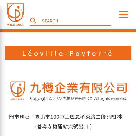
Léoville-Poyferré
門市地址：臺北市100中正區忠孝東路二段5號1樓
(善導寺捷運站六號出口 )