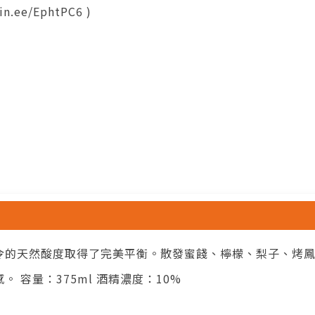
n.ee/EphtPC6 )
令的天然酸度取得了完美平衡。散發蜜餞、檸檬、梨子、烤
 容量：375ml 酒精濃度：10%