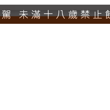
半島，所產的葡萄酒獲得超過1000種獎項，是世界上唯一擁有
酒產量最大的酒莊。 PILLITTERI在澳洲 六個國家葡
llitteri Estates Winery取得了迄今為止沒有
sling Icewine）的2013年份葡萄酒。與其他葡萄
入。這個獎盃與加拿大其他地區的其他優秀表演者一起獲勝
托弗沃特斯策劃了加拿大葡萄酒系列，並選擇Pillitteri 
上在澳洲 雪梨接受了獎盃並表達“被選為所有偉大的加拿大
它向全世界展示了加拿大對製作優質葡萄酒的認真態度。我
llitteri Estates Winery是一家家族擁有和經營