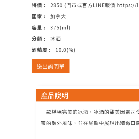
特價 :
2850 (門市或官方LINE報價 https://li
國家 :
加拿大
容量 :
375(ml)
分類 :
冰酒
酒精度 :
10.0(%)
送出詢問單
產品說明
一款堪稱完美的冰酒，冰酒的甜美因雷司
蜜的額外風味，並在尾韻中展現出精緻口感。