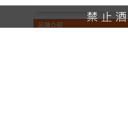
品牌介紹
畢麗特莉酒莊位於加拿大安大略省尼亞加拉
準認證，同時也是加拿大酒莊評比前五名及冰
酒，冰酒新聞，葡萄酒新聞 雪梨，澳洲 - Pi
佳展示獎。該獎杯已被授予雷司令冰酒（Rie
由其所在地區的葡萄酒專家選出的團隊進
擇。 國家葡萄酒評委和著名葡萄酒作家克里斯
種加拿大葡萄酒之一。查理皮里特昨天晚
且獲得世界上最好的獎杯絕對是驚人的。
他們的注意。加拿大的葡萄酒在這裡很棒。“ Pi