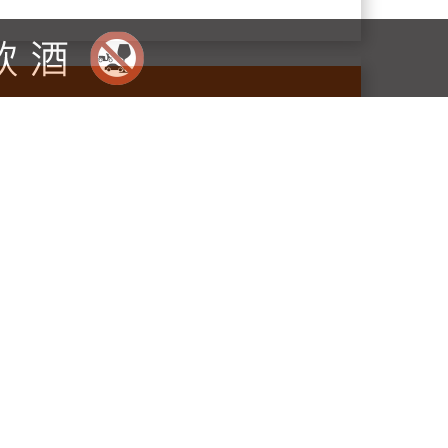
加拿大VQA跟歐美HACCP食品安全最高標
萄酒挑戰中為加拿大葡萄酒贏得了第一個獎牌 冰
其他加拿大葡萄酒的成就，在六國葡萄酒挑戰賽中獲得了最
酒比賽不同，六國是一個策劃的比賽，每個國家都是
，使加拿大成為“最佳甜酒生產國”的總體選
Estates酒莊的雷司令冰酒作為參加比賽的100
冰酒中最好的甜點葡萄酒是一種莫大的榮譽，並
確信這讓全世界其他幾個國家感到震驚，並引起
的企業，成立於1993年，在濱湖尼亞加拉