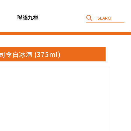
聯絡九樽
精選雷司令白冰酒 (375ml)