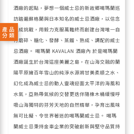
酒廠的起點，夢想一個威士忌的新故鄉噶瑪蘭巡
訪踏遍蘇格蘭與日本知名的威士忌酒廠，以信念
產品
完成挑戰，用毅力克服萬難終而創建台灣唯一自
分類
行磨碎、糖化、發酵、蒸餾、熟成、調配的威士
忌酒廠。 噶瑪蘭 KAVALAN 酒廠內 於是噶瑪蘭
酒廠誕生於台灣這座美麗之島，在山海交融的蘭
陽平原擁百年雪山的純淨水源將甘美柔順之水、
幻化成為威士忌的動人靈魂迎面太平洋的海風和
水氣，亞熱帶氣候的交替更迭伴隨橡木桶緩慢呼
吸山海獨特的芬芳天地的自然精華，孕育出風味
無可比擬、令世界著迷的噶瑪蘭威士忌。 噶瑪
蘭威士忌秉持金車企業的突破創新與堅守品質持