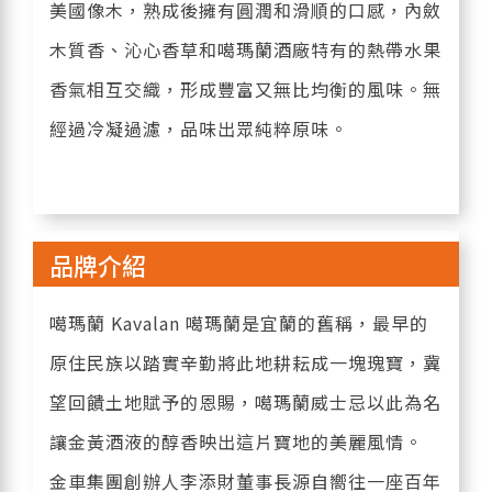
美國像木，熟成後擁有圓潤和滑順的口感，內斂
木質香、沁心香草和噶瑪蘭酒廠特有的熱帶水果
香氣相互交織，形成豐富又無比均衡的風味。無
經過冷凝過濾，品味出眾純粹原味。
品牌介紹
噶瑪蘭 Kavalan 噶瑪蘭是宜蘭的舊稱，最早的
原住民族以踏實辛勤將此地耕耘成一塊瑰寶，冀
望回饋土地賦予的恩賜，噶瑪蘭威士忌以此為名
讓金黃酒液的醇香映出這片寶地的美麗風情。
金車集團創辦人李添財董事長源自嚮往一座百年