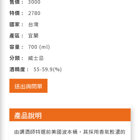
售價 :
3000
特價 :
2780
國家 :
台灣
產區 :
宜蘭
容量 :
700 (ml)
分類 :
威士忌
酒精度 :
55-59.9(%)
送出詢問單
產品說明
由調酒師特選前美國波本桶，其採用香氣較濃的