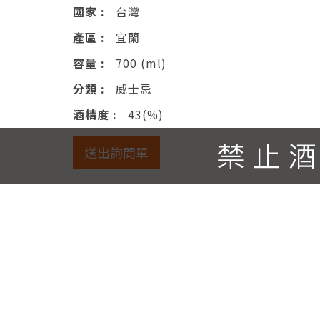
國家 :
台灣
產區 :
宜蘭
容量 :
700 (ml)
分類 :
威士忌
酒精度 :
43(%)
送出詢問單
產品說明
產品簡介：將「噶瑪蘭經典獨奏VINHO
輕盈香甜，並仍帶有STR燒烤桶的特殊焦
氣充沛，宛如身處果園中，香甜不膩口。