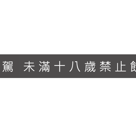
葡萄酒桶原酒」以純淨甘甜的噶瑪蘭天然水，調降酒精濃度至
糖、黑巧克力香氣，酒體平衡圓潤且易入口。 風味：前韻散
 口感：新鮮的葡萄果香環繞舌尖，伴隨黑巧克力微甜香氣，