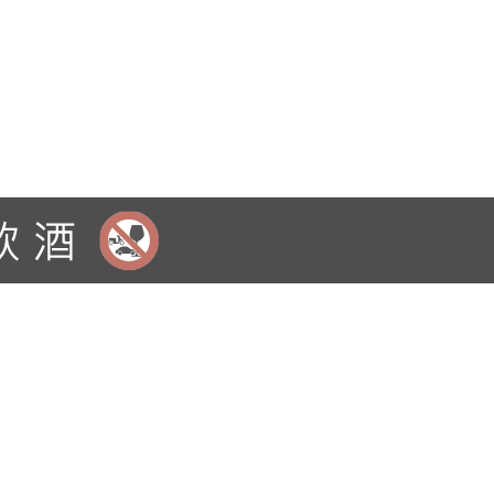
43%。原酒的濃郁甜感在此轉為初榨葡萄汁的
發焦糖與黑巧克力香氣，初榨的帶皮葡萄果汁香
尾韻帶有一絲煙燻莓果氣味，整體平衡圓潤。