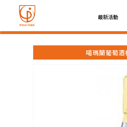
最新活動
噶瑪蘭葡萄酒桶單 