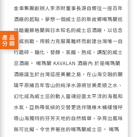
金車集團創辦人李添財董事長源自嚮往一座百年
酒廠的起點，夢想一個威士忌的新故鄉噶瑪蘭巡
訪踏遍蘇格蘭與日本知名的威士忌酒廠，以信念
產品
完成挑戰，用毅力克服萬難終而創建台灣唯一自
分類
行磨碎、糖化、發酵、蒸餾、熟成、調配的威士
忌酒廠。 噶瑪蘭 KAVALAN 酒廠內 於是噶瑪蘭
酒廠誕生於台灣這座美麗之島，在山海交融的蘭
陽平原擁百年雪山的純淨水源將甘美柔順之水、
幻化成為威士忌的動人靈魂迎面太平洋的海風和
水氣，亞熱帶氣候的交替更迭伴隨橡木桶緩慢呼
吸山海獨特的芬芳天地的自然精華，孕育出風味
無可比擬、令世界著迷的噶瑪蘭威士忌。 噶瑪