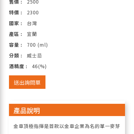
售價 :
2500
特價 :
2300
國家 :
台灣
產區 :
宜蘭
容量 :
700 (ml)
分類 :
威士忌
酒精度 :
46(%)
送出詢問單
產品說明
金車頂極指揮是首款以金車企業為名的單一麥芽