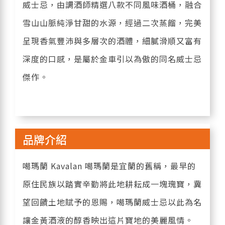
威士忌，由調酒師精選八款不同風味酒桶，融合
雪山山脈純淨甘甜的水源，經過二次蒸餾，完美
呈現香氣豐沛與多層次的酒體，細膩滑順又富有
深度的口感，是屬於金車引以為傲的同名威士忌
傑作。
品牌介紹
噶瑪蘭 Kavalan 噶瑪蘭是宜蘭的舊稱，最早的
原住民族以踏實辛勤將此地耕耘成一塊瑰寶，冀
望回饋土地賦予的恩賜，噶瑪蘭威士忌以此為名
讓金黃酒液的醇香映出這片寶地的美麗風情。