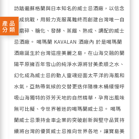
訪踏遍蘇格蘭與日本知名的威士忌酒廠，以信念
完成挑戰，用毅力克服萬難終而創建台灣唯一自
產品
分類
行磨碎、糖化、發酵、蒸餾、熟成、調配的威士
忌酒廠。 噶瑪蘭 KAVALAN 酒廠內 於是噶瑪蘭
酒廠誕生於台灣這座美麗之島，在山海交融的蘭
陽平原擁百年雪山的純淨水源將甘美柔順之水、
幻化成為威士忌的動人靈魂迎面太平洋的海風和
水氣，亞熱帶氣候的交替更迭伴隨橡木桶緩慢呼
吸山海獨特的芬芳天地的自然精華，孕育出風味
無可比擬、令世界著迷的噶瑪蘭威士忌。 噶瑪
蘭威士忌秉持金車企業的突破創新與堅守品質持
續將台灣的優質威士忌推向世界各地，讓寶島美