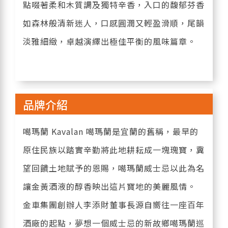
點啜著柔和木質調及獨特辛香，入口的馥郁芬香
如森林般清新迷人，口感圓潤又輕盈滑順，尾韻
淡雅細緻，卓越演繹出極佳平衡的風味篇章。
品牌介紹
噶瑪蘭 Kavalan 噶瑪蘭是宜蘭的舊稱，最早的
原住民族以踏實辛勤將此地耕耘成一塊瑰寶，冀
望回饋土地賦予的恩賜，噶瑪蘭威士忌以此為名
讓金黃酒液的醇香映出這片寶地的美麗風情。
金車集團創辦人李添財董事長源自嚮往一座百年
酒廠的起點，夢想一個威士忌的新故鄉噶瑪蘭巡