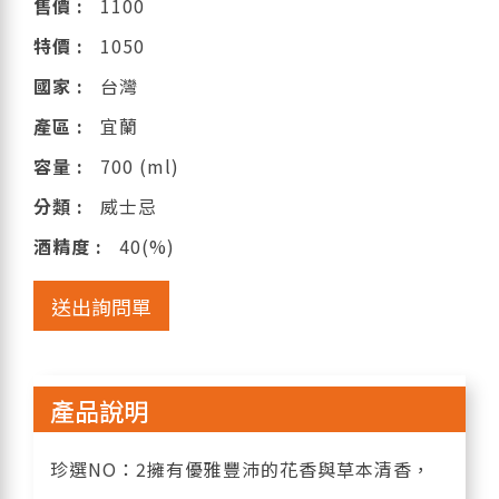
售價 :
1100
特價 :
1050
國家 :
台灣
產區 :
宜蘭
容量 :
700 (ml)
分類 :
威士忌
酒精度 :
40(%)
送出詢問單
產品說明
珍選NO：2擁有優雅豐沛的花香與草本清香，