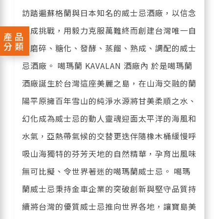
訪踏遍蘇格蘭與日本知名的威士忌酒廠，以信念
完成挑戰，用毅力克服萬難終而創建台灣唯一自
產品
分類
行磨碎、糖化、發酵、蒸餾、熟成、調配的威士
忌酒廠。 噶瑪蘭 KAVALAN 酒廠內 於是噶瑪蘭
酒廠誕生於台灣這座美麗之島，在山海交融的蘭
陽平原擁百年雪山的純淨水源將甘美柔順之水、
幻化成為威士忌的動人靈魂迎面太平洋的海風和
水氣，亞熱帶氣候的交替更迭伴隨橡木桶緩慢呼
吸山海獨特的芬芳天地的自然精華，孕育出風味
無可比擬、令世界著迷的噶瑪蘭威士忌。 噶瑪
蘭威士忌秉持金車企業的突破創新與堅守品質持
續將台灣的優質威士忌推向世界各地，讓寶島美