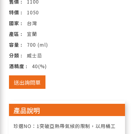
售價 :
1100
特價 :
1050
國家 :
台灣
產區 :
宜蘭
容量 :
700 (ml)
分類 :
威士忌
酒精度 :
40(%)
送出詢問單
產品說明
珍選NO：1突破亞熱帶氣候的限制，以用桶工