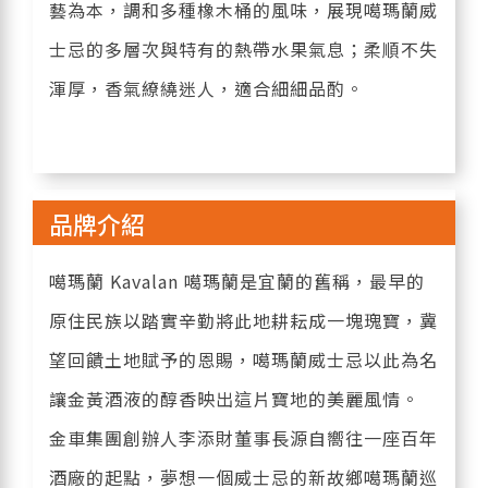
藝為本，調和多種橡木桶的風味，展現噶瑪蘭威
士忌的多層次與特有的熱帶水果氣息；柔順不失
渾厚，香氣繚繞迷人，適合細細品酌。
品牌介紹
噶瑪蘭 Kavalan 噶瑪蘭是宜蘭的舊稱，最早的
原住民族以踏實辛勤將此地耕耘成一塊瑰寶，冀
望回饋土地賦予的恩賜，噶瑪蘭威士忌以此為名
讓金黃酒液的醇香映出這片寶地的美麗風情。
金車集團創辦人李添財董事長源自嚮往一座百年
酒廠的起點，夢想一個威士忌的新故鄉噶瑪蘭巡