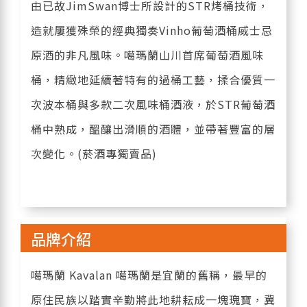
由已故JimSwan博士所設計的STR烤桶技術，
造就屢獲殊榮的經典獨奏Vinho葡萄酒桶威士忌
原酒的非凡風味。噶瑪蘭山川首席葡萄酒風味
桶，精緻地延續著特有的過桶工藝，揉合優質一
次波本桶與多款二次風味桶酒液，於STR葡萄酒
桶中熟成，醞釀出滑順的酒體，並帶著豐富的層
次變化。(菸酒專獨賣品)
品牌介紹
噶瑪蘭 Kavalan 噶瑪蘭是宜蘭的舊稱，最早的
原住民族以踏實辛勤將此地耕耘成一塊瑰寶，冀