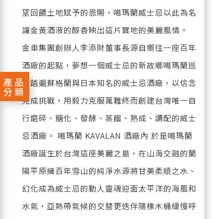
望回饋土地賦予的恩賜，噶瑪蘭威士忌以此為名
讓金黃酒液的醇香映出這片寶地的美麗風情。
金車集團創辦人李添財董事長源自嚮往一座百年
酒廠的起點，夢想一個威士忌的新故鄉噶瑪蘭巡
產品
訪踏遍蘇格蘭與日本知名的威士忌酒廠，以信念
分類
完成挑戰，用毅力克服萬難終而創建台灣唯一自
行磨碎、糖化、發酵、蒸餾、熟成、調配的威士
忌酒廠。 噶瑪蘭 KAVALAN 酒廠內 於是噶瑪蘭
酒廠誕生於台灣這座美麗之島，在山海交融的蘭
陽平原擁百年雪山的純淨水源將甘美柔順之水、
幻化成為威士忌的動人靈魂迎面太平洋的海風和
水氣，亞熱帶氣候的交替更迭伴隨橡木桶緩慢呼