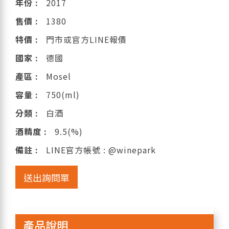
年份 :
2017
售價 :
1380
特價 :
門市或官方LINE報價
國家 :
德國
產區 :
Mosel
容量 :
750(ml)
分類 :
白酒
酒精度 :
9.5(%)
備註 :
LINE官方帳號 : @winepark
送出詢問單
產品說明