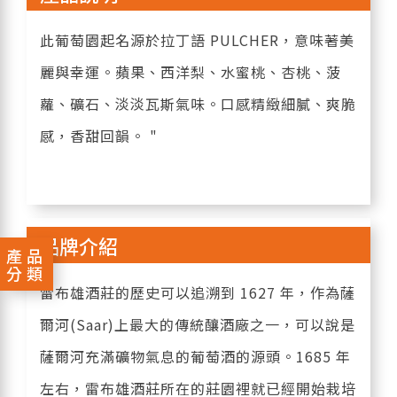
此葡萄園起名源於拉丁語 PULCHER，意味著美
麗與幸運。蘋果、西洋梨、水蜜桃、杏桃、菠
蘿、礦石、淡淡瓦斯氣味。口感精緻細膩、爽脆
感，香甜回韻。 "
品牌介紹
產品
分類
雷布雄酒莊的歷史可以追溯到 1627 年，作為薩
爾河(Saar)上最大的傳統釀酒廠之一，可以說是
薩爾河充滿礦物氣息的葡萄酒的源頭。1685 年
左右，雷布雄酒莊所在的莊園裡就已經開始栽培