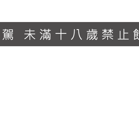
性，展現出深紅色調和紫羅蘭色，伯爵茶和烤酸櫻桃的香氣。
萄酒的風味。 "