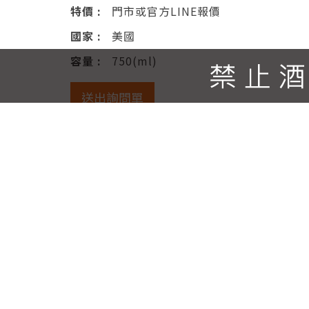
特價 :
門市或官方LINE報價
國家 :
美國
容量 :
750(ml)
送出詢問單
產品說明
該酒款突顯了俄羅斯河一系列葡萄園的特
最後以新鮮的酸度提升口感，並且延長了葡