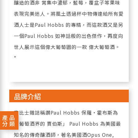
釀造的酒非 常集中濃郁，藍莓，覆盆子等果味
表現完美迷人。將風土透過杯中物傳達給所有愛
酒人士是Paul Hobbs 的專精，而這款酒又是另
一個Paul Hobbs 如神話般的出色傑作，再度向
世人展示這個偉大葡萄園的一款 偉大葡萄酒。
"
品牌介紹
富比士雜誌稱讚Paul Hobbs 保羅‧霍布斯為
產品
分類
「葡萄酒界的 賈伯斯」 Paul Hobbs 為美國最
知名的傳奇釀酒師，著名美國酒Opus One,