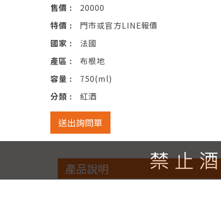
售價 :
20000
特價 :
門市或官方LINE報價
國家 :
法國
產區 :
布根地
容量 :
750(ml)
分類 :
紅酒
送出詢問單
產品說明
戀愛般的紅醋栗和草莓香味，隨著陳年，
持良好的平衡。不油膩的菲力牛排會是極佳