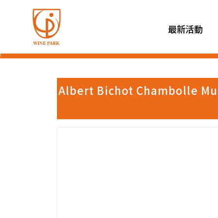
最新活動
Albert Bichot Chamboll