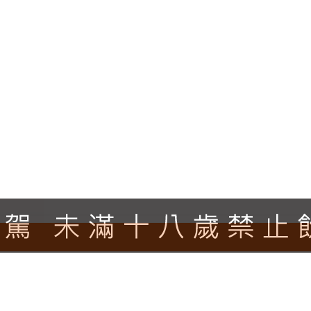
逐漸向無花果和皮革等複雜香氣發展。口感極為優雅，結構柔
的搭配。 "