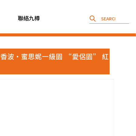
聯絡九樽
es 亞柏彼修 香波·蜜思妮一級園 “愛侶園” 紅