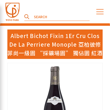
Albert Bichot Fixin 1Er Cru Clos
De La Perriere Monople 亞柏彼修
菲尚一級園 “採礦場園” 獨佔園 紅酒