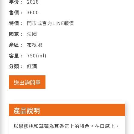
年份 :
2018
售價 :
3600
特價 :
門市或官方LINE報價
國家 :
法國
產區 :
布根地
容量 :
750(ml)
分類 :
紅酒
送出詢問單
產品說明
以黑櫻桃和草莓為其香氣上的特色。在口感上，