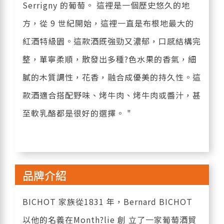
Serrigny 的葡萄。 這裡是一個歷史悠久的地
方，從 9 世紀開始，這裡一直是布根地最大的
紅酒特級園。這款酒既強勁又濃郁，口感結構完
整，單寧柔順，散發出多種?色水果的香氣，細
膩的木質調性，花香，融合成優美的持久性。這
款酒適合搭配野味、烤牛肉、烤牛肉或醬汁，甚
至軟乳酪都是很好的選擇。 "
品牌介紹
BICHOT 家族從1831 年，Bernard BICHOT
以他的名義在Month?lie 創 立了一家葡萄酒貿