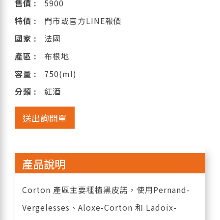
售價 :
5900
特價 :
門市或官方LINE報價
國家 :
法國
產區 :
布根地
容量 :
750(ml)
分類 :
紅酒
送出詢問單
產品說明
Corton 產區主要種植黑皮諾，使用Pernand-
Vergelesses、Aloxe-Corton 和 Ladoix-