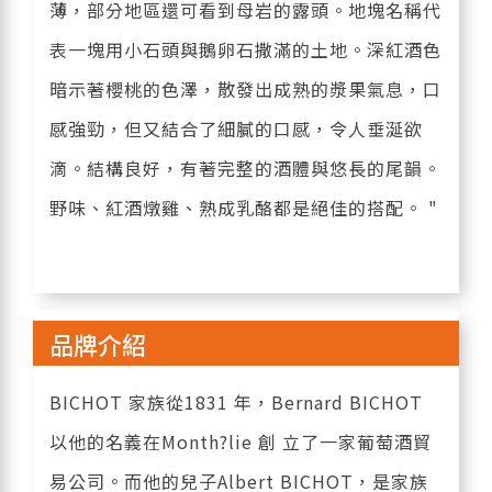
薄，部分地區還可看到母岩的露頭。地塊名稱代
表一塊用小石頭與鵝卵石撒滿的土地。深紅酒色
暗示著櫻桃的色澤，散發出成熟的漿果氣息，口
感強勁，但又結合了細膩的口感，令人垂涎欲
滴。結構良好，有著完整的酒體與悠長的尾韻。
野味、紅酒燉雞、熟成乳酪都是絕佳的搭配。 "
品牌介紹
BICHOT 家族從1831 年，Bernard BICHOT
以他的名義在Month?lie 創 立了一家葡萄酒貿
易公司。而他的兒子Albert BICHOT，是家族