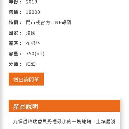
年份 :
2019
售價 :
18000
特價 :
門市或官方LINE報價
國家 :
法國
產區 :
布根地
容量 :
750(ml)
分類 :
紅酒
送出詢問單
產品說明
九個哲維瑞香貝丹裡最小的一塊地塊。土壤層淺