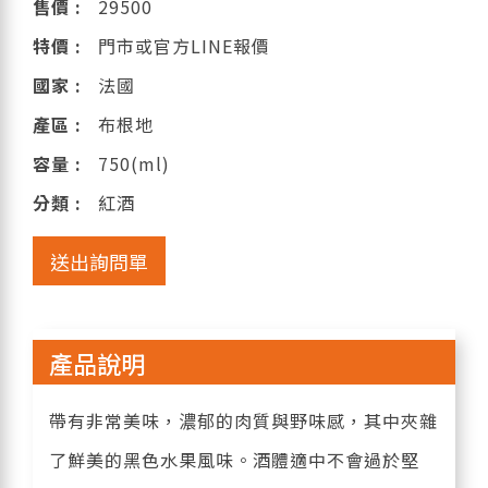
售價 :
29500
特價 :
門市或官方LINE報價
國家 :
法國
產區 :
布根地
容量 :
750(ml)
分類 :
紅酒
送出詢問單
產品說明
帶有非常美味，濃郁的肉質與野味感，其中夾雜
了鮮美的黑色水果風味。酒體適中不會過於堅