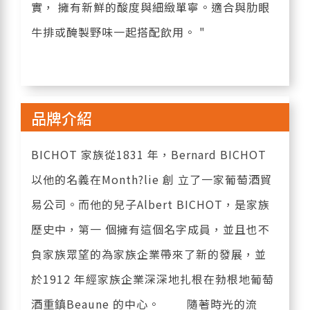
實， 擁有新鮮的酸度與細緻單寧。適合與肋眼
牛排或醃製野味一起搭配飲用。 "
品牌介紹
BICHOT 家族從1831 年，Bernard BICHOT
以他的名義在Month?lie 創 立了一家葡萄酒貿
易公司。而他的兒子Albert BICHOT，是家族
歷史中，第一 個擁有這個名字成員，並且也不
負家族眾望的為家族企業帶來了新的發展，並
於1912 年經家族企業深深地扎根在勃根地葡萄
酒重鎮Beaune 的中心。 隨著時光的流