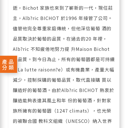
逝，Bichot 家族也來到了嶄新的一代，現任莊
主，Alb?ric BICHOT 於1996 年接管了公司。
儘管他完全尊重家庭傳統，但他深信葡萄 酒的
品質取決於葡萄的品質。在過去的20 年裡，
Alb?ric 不知疲倦地努力提 升Maison Bichot
的品質。到今日為止，所有的葡萄園都是可持續
產品
分類
（La lutte raisonn?e）或有機農業，產量大幅
減少，控制採購的葡萄品質，取代直接購 買以
釀造好的葡萄酒。由於Alb?ric BICHOT 熱衷於
釀造能夠表達其風土和年 份的葡萄酒，針對家
族所擁有的葡萄園（1247 climats），也光榮
的被聯合國 教科文組織（UNESCO）納入世界