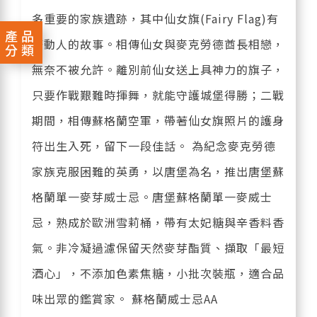
多重要的家族遺跡，其中仙女旗(Fairy Flag)有
產品
著動人的故事。相傳仙女與麥克勞德酋長相戀，
分類
無奈不被允許。離別前仙女送上具神力的旗子，
只要作戰艱難時揮舞，就能守護城堡得勝；二戰
期間，相傳蘇格蘭空軍，帶著仙女旗照片的護身
符出生入死，留下一段佳話。 為紀念麥克勞德
家族克服困難的英勇，以唐堡為名，推出唐堡蘇
格蘭單一麥芽威士忌。唐堡蘇格蘭單一麥威士
忌，熟成於歐洲雪莉桶，帶有太妃糖與辛香料香
氣。非冷凝過濾保留天然麥芽酯質、擷取「最短
酒心」，不添加色素焦糖，小批次裝瓶，適合品
味出眾的鑑賞家。 蘇格蘭威士忌AA