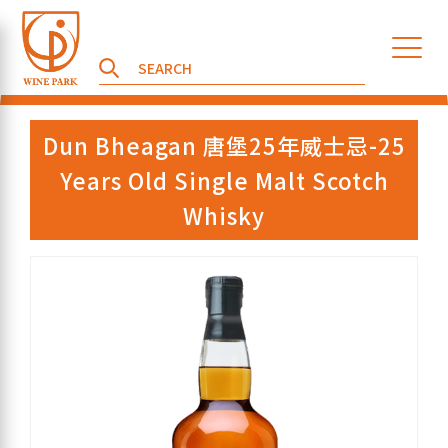
Dun Bheagan 唐堡25年威士忌-25
Years Old Single Malt Scotch
Whisky