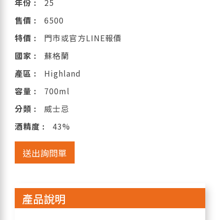
年份 :
25
售價 :
6500
特價 :
門市或官方LINE報價
國家 :
蘇格蘭
產區 :
Highland
容量 :
700ml
分類 :
威士忌
酒精度 :
43%
送出詢問單
產品說明