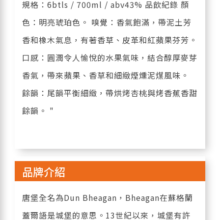
規格：6btls / 700ml / abv43% 品飲紀錄 顏
色：明亮琥珀色。 嗅覺：香氣飽滿，帶泥土芳
香和橡木氣息，有著香草、皮革和紅蘋果芬芳。
口感：圓潤令人愉悅的水果氣味，結合醇厚麥芽
香氣，帶來蘋果、香草和細緻煙燻泥煤風味。
餘韻：尾韻平衡細緻，帶烘烤杏桃與烤香蕉香甜
餘韻。 "
品牌介紹
唐堡全名為Dun Bheagan，Bheagan在蘇格蘭
蓋爾語是城堡的意思。13世紀以來，城堡有許