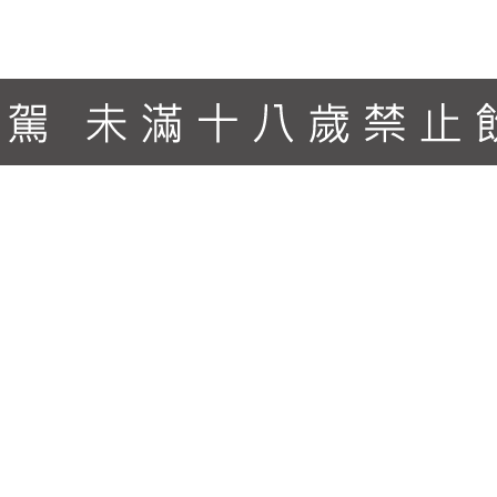
46% 特色：卡登是眾多威士忌狂粉心中的"最愛"。小批次生產，4
一麥威士忌。搭配手工嚴選橡木桶，獲獎無數，令人再三回味