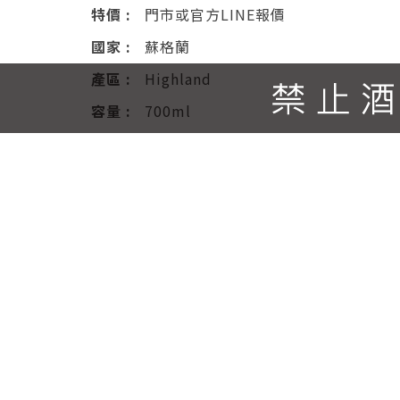
特價 :
門市或官方LINE報價
國家 :
蘇格蘭
產區 :
Highland
容量 :
700ml
分類 :
威士忌
酒精度 :
46%
送出詢問單
產品說明
規格：6btls / 700ml / abv
油酯，進而發展飽滿、細膩且果味濃郁的單