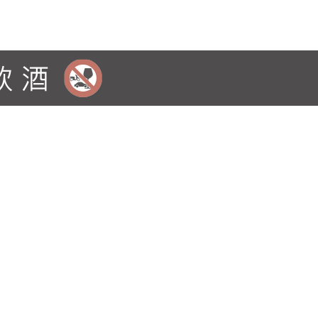
6%酒精濃度，非冷凝過濾。酒體柔順，保留大麥天然
。 品飲紀錄 顏色：淡金色。 嗅覺：海鹽與