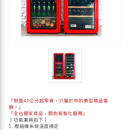
『側面43公分超窄身，只屬於你的美型精品電
器。』
『全台獨家商品，顏色客製化服務』
║功能兼具如下║
1. 壓縮機系統溫度穩定