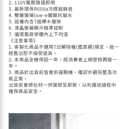
2. 110V電壓隨插即用
3. 最新環保R600a冷媒超靜音
4. 雙層玻璃low-e鍍膜抗凝水
5. 設備內含7組櫸木層架
6. 液晶螢幕顯示精準控制
7. 循環風扇使櫃內上下均溫
《注意事項》
1. 客製化商品不適用7日解除權(鑑賞期)規定，故一
經售出恕不接受退貨。
2. 本商品全機保固一年，經消費者上網登錄再贈一
年。
3. 商品於出貨前皆會拆箱驗機，確認外觀完整及功
能正常，
出貨前會將包材一併復原至原貌，以利運送過程中
確保商品安全。