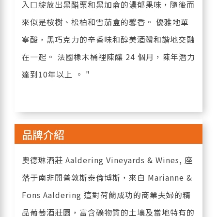
入口綻放出黑醋栗和黑加侖的濃郁果味，隨後而
來似是桉樹、松柏和雪茄盒的馨香。 優雅地單
寧酸，黑巧克力的辛香味和醇美酒體和諧地交融
在一起。 法國橡木桶裡陳釀 24 個月，陳年潛力
達到10年以上 。 "
品牌介紹
奧德琳酒莊 Aaldering Vineyards & Wines, 座
落于南非開普敦斯泰倫博斯，來自 Marianne &
Fons Aaldering 這對荷蘭成功的商業夫婦的精
品葡萄酒莊園，富含礦物質的土壤及當地特有的