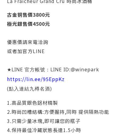
La Fraicheur Grand Cru 時尚冰酒桶
古金铜售價3800元
極光銀售價4500元
優惠價請來電洽詢
或者加官方LINE
LINE
LINE ID:
@winepark
★
官方帳號：
https://lin.ee/95EppKz
(
)
點入連結九樽名酒
1.高品質銀色鋁材精製
2.時尚凹槽結構:方便握持,同時 提供隔熱功能
3.只需少量冰塊,即可讓您的瓶子
4.保持最佳冷藏狀態長達1.5小時