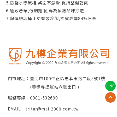
5.防凝水導流槽:桌面不濕滑,保持整潔乾爽
6.極致奢華,低調耀眼,專為頂級品味打造
7.與傳統冰桶比更有效冷卻,節省高達84%冰量
門市地址：臺北市100中正區忠孝東路二段5號1樓
(善導寺捷運站六號出口 )
服務專線：
0981-532690
EMAIL：
tritar@mail2000.com.tw