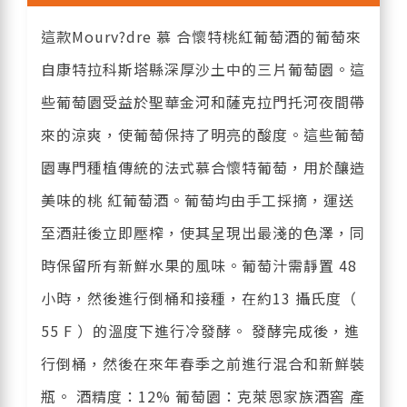
這款Mourv?dre 慕 合懷特桃紅葡萄酒的葡萄來
自康特拉科斯塔縣深厚沙土中的三片葡萄園。這
些葡萄園受益於聖華金河和薩克拉門托河夜間帶
來的涼爽，使葡萄保持了明亮的酸度。這些葡萄
園專門種植傳統的法式慕合懷特葡萄，用於釀造
美味的桃 紅葡萄酒。葡萄均由手工採摘，運送
至酒莊後立即壓榨，使其呈現出最淺的色澤，同
時保留所有新鮮水果的風味。葡萄汁需靜置 48
小時，然後進行倒桶和接種，在約13 攝氏度（
55 F ）的溫度下進行冷發酵。 發酵完成後，進
行倒桶，然後在來年春季之前進行混合和新鮮裝
瓶。 酒精度：12% 葡萄園：克萊恩家族酒窖 產