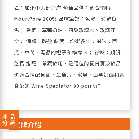
區：加州中北部海岸 葡萄品種：慕合懷特
Mourv?dre 100% 品嚐筆記：色澤：淡鮭魚
色； 香氣：草莓奶油、西瓜玫瑰水、玫瑰花
瓣； 酒體：輕盈 酸度：均衡多汁；風味：西
瓜、草莓、濃鬱的橙子和檸檬味； 餘味：順滑
悠長 搭配：單獨飲用，是絕佳的夏日清涼飲品
也適合搭配貝類、生魚片、家禽、山羊奶酪和素
食菜餚 Wine Spectator 90 points"
產品
分類
品牌介紹