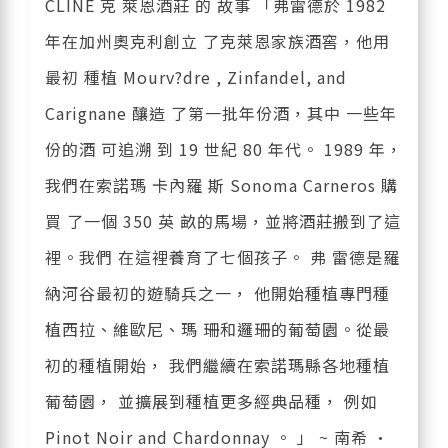
CLINE 克 萊恩酒莊 的 故事 「弗雷德於 1982
年在加州奧克利創立 了克萊恩家族酒窖，他用
最初 種植 Mourv?dre , Zinfandel, and
Carignane 釀造 了第一批年份酒，其中 一些年
份的酒 可追溯 到 19 世紀 80 年代。 1989 年，
我們在索諾瑪 卡內羅 斯 Sonoma Carneros 購
買 了一個 350 英 畝的馬場，並將酒莊搬到了這
裡。我們 在這裡養育了七個孩子。 弗 雷德是羅
納河谷最初的遊騎兵之一， 他開始種植專門種
植西拉、維歐尼、瑪 珊和邏珊的葡萄園。從最
初的種植開始， 我們繼續在索諾瑪縣各地種植
葡萄園， 並擴展到種植更多經典品種， 例如
Pinot Noir and Chardonnay 。 」 ~ 南希 ·