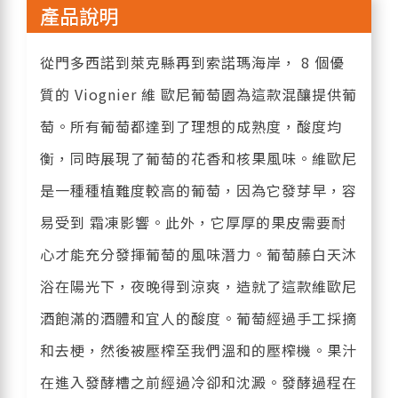
產品說明
從門多西諾到萊克縣再到索諾瑪海岸， 8 個優
質的 Viognier 維 歐尼葡萄園為這款混釀提供葡
萄。所有葡萄都達到了理想的成熟度，酸度均
衡，同時展現了葡萄的花香和核果風味。維歐尼
是一種種植難度較高的葡萄，因為它發芽早，容
易受到 霜凍影響。此外，它厚厚的果皮需要耐
心才能充分發揮葡萄的風味潛力。葡萄藤白天沐
浴在陽光下，夜晚得到涼爽，造就了這款維歐尼
酒飽滿的酒體和宜人的酸度。葡萄經過手工採摘
和去梗，然後被壓榨至我們溫和的壓榨機。果汁
在進入發酵槽之前經過冷卻和沈澱。發酵過程在