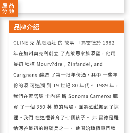
產品
分類
品牌介紹
CLINE 克 萊恩酒莊 的 故事 「弗雷德於 1982
年在加州奧克利創立 了克萊恩家族酒窖，他用
最初 種植 Mourv?dre , Zinfandel, and
Carignane 釀造 了第一批年份酒，其中 一些年
份的酒 可追溯 到 19 世紀 80 年代。 1989 年，
我們在索諾瑪 卡內羅 斯 Sonoma Carneros 購
買 了一個 350 英 畝的馬場，並將酒莊搬到了這
裡。我們 在這裡養育了七個孩子。 弗 雷德是羅
納河谷最初的遊騎兵之一， 他開始種植專門種