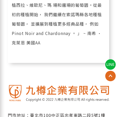
植西拉、維歐尼、瑪 珊和邏珊的葡萄園。從最
初的種植開始， 我們繼續在索諾瑪縣各地種植
葡萄園， 並擴展到種植更多經典品種， 例如
Pinot Noir and Chardonnay 。 」 ~ 南希 ·
克萊恩 美國AA
門市地址：臺北市100中正區忠孝東路二段5號1樓