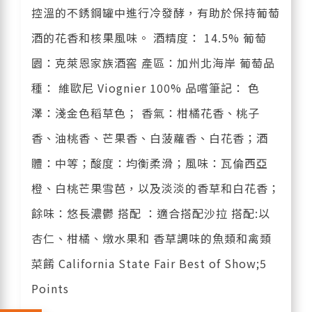
控溫的不銹鋼罐中進行冷發酵，有助於保持葡萄
酒的花香和核果風味。 酒精度： 14.5% 葡萄
園：克萊恩家族酒窖 產區：加州北海岸 葡萄品
種： 維歐尼 Viognier 100% 品嚐筆記： 色
澤：淺金色稻草色； 香氣：柑橘花香、桃子
香、油桃香、芒果香、白菠蘿香、白花香；酒
體：中等；酸度：均衡柔滑；風味：瓦倫西亞
橙、白桃芒果雪芭，以及淡淡的香草和白花香；
餘味：悠長濃鬱 搭配 ：適合搭配沙拉 搭配:以
杏仁、柑橘、燉水果和 香草調味的魚類和禽類
菜餚 California State Fair Best of Show;5
Points