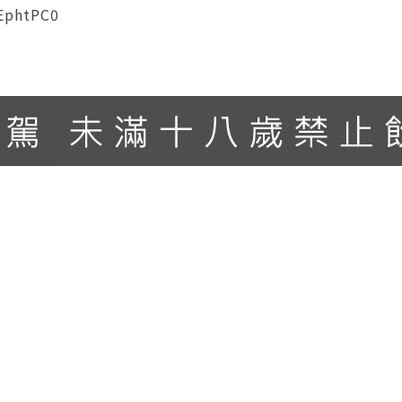
EphtPC0
 迷人濃郁的新鮮莓果,如桑椹、覆盆莓的香氣,令人想起夏日香
口能感受黑莓及香草籽香氣。橡木桶熟陳帶來圓滑口感及摩卡香