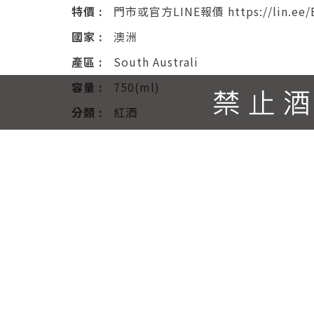
特價 :
門市或官方LINE報價 https://lin.ee/
國家 :
澳洲
產區 :
South Australi
容量 :
750(ml)
分類 :
紅酒
酒精度 :
14.5(%)
送出詢問單
產品說明
COLOUR 深沉濃郁的李子紅 NOSE
氣息。 PALATE 綿密濃郁的單寧,入