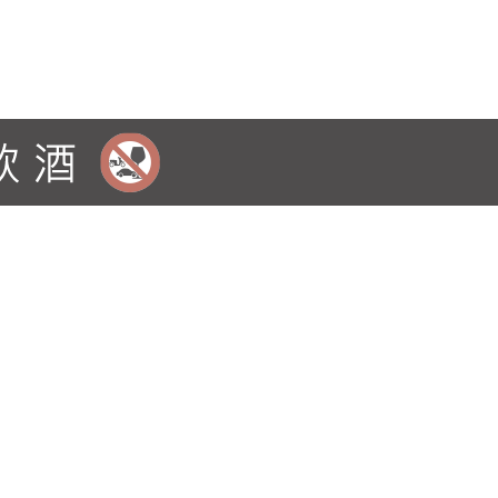
甜可口的莓果布丁。隱約帶有月桂葉的細緻辛香料
氣,使得口感更具層次及深度。