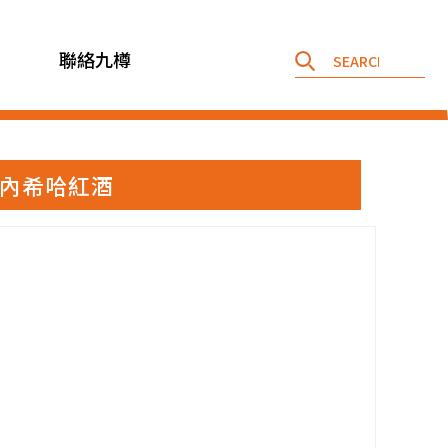
聯絡九樽
8 卡本內希哈紅酒