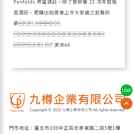
Penfolds 奔富酒莊。除了曾榮獲 23 次年度風
雲酒莊，更釀出拍賣會上令大家趨之若鶩的
夢 
 
  ? 澳洲AA
門市地址：臺北市100中正區忠孝東路二段5號1樓