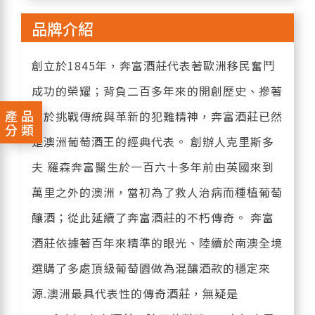
品牌介紹
創立於1845年，奔富酒莊代表著歐洲移民奮鬥
成功的榮耀；背負二百多年來的開創歷史、摻著
產品
勇於挑戰傳統與革新的犯難精神，奔富酒莊已然
分類
是澳洲葡萄酒王的經典代表。 創辦人克里斯多
夫 羅森奔富醫生於一百六十多年前由英國來到
萬里之外的澳洲，當初為了救人治病而種植葡萄
釀酒；從此延續了奔富酒莊的不朽傳奇。 奔富
酒莊依據著百年來精準的眼光、陸續於南澳全境
選購了多處頂級葡萄園做為混釀酒款的穩定來
源.澳洲最具代表性的傳奇酒莊，無疑是