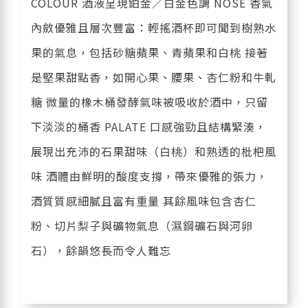
COLOUR 酒液呈現鉑金／白金色調 NOSE 香氣
內斂優雅且層次豐富：輕搖酒杯即可聞到樹熟水
果的氣息，包括砂糖蘋果、青蘋果和白桃 接著
是堅果甜點香，如開心果、腰果、杏仁粉和牛軋
糖 微量的橡木桶發酵氣味被吸收於酒中，只留
下淡淡的桶香 PALATE 口感強勁且結構緊湊，
展現出充沛的石果甜味（白桃）和熟透的枇杷風
味 酒體由鮮明的酸度支撐，帶來優雅的張力，
酒質質感細膩且富有重量 其餘風味包含杏仁
粉、切片梨子與礦物氣息（濕鋼礦石與河卵
石），餘韻悠長而令人難忘