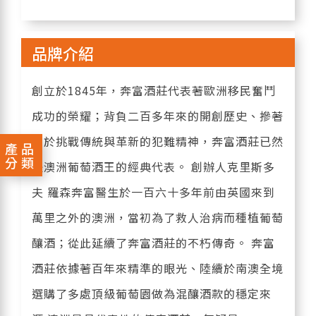
品牌介紹
創立於1845年，奔富酒莊代表著歐洲移民奮鬥
成功的榮耀；背負二百多年來的開創歷史、摻著
勇於挑戰傳統與革新的犯難精神，奔富酒莊已然
產品
分類
是澳洲葡萄酒王的經典代表。 創辦人克里斯多
夫 羅森奔富醫生於一百六十多年前由英國來到
萬里之外的澳洲，當初為了救人治病而種植葡萄
釀酒；從此延續了奔富酒莊的不朽傳奇。 奔富
酒莊依據著百年來精準的眼光、陸續於南澳全境
選購了多處頂級葡萄園做為混釀酒款的穩定來