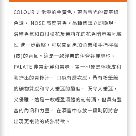
COLOUR 非常淡的金黃色，帶有螢光的青寧綠
色調。 NOSE 高度芬香。品種標誌立即顯現，
浴鹽香氣和白柑橘花及茉莉花的花香暗示著地域
性 進一步觀察，可以聞到黑加侖業和手指檸檬
(皮)的香氣。這是一款經典的伊登谷麗絲玲。
PALATE 非常新鮮和美味。第一印象是檸檬皮和
剛擠出的青檸汁。 口感有層次感，帶有粉筆般
的礦物質感和令人垂涎的酸度。 既令人垂涎，
又優雅。這是一款輕盈酒體的葡萄酒，但具有豐
富的內涵和力量。 在酒窖中存放一段時間將會
出現更複雜的成熟特徵。