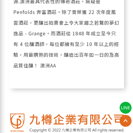
源.澳洲最具代表性的傳奇酒莊，無疑是
Penfolds 奔富酒莊。除了曾榮獲 22 次年度風
雲酒莊，更釀出拍賣會上令大家趨之若鶩的夢幻
逸品 - Grange。而酒莊從 1848 年成立至今只
有 4 位釀酒師，每位都擁有至少 10 年以上的經
驗，用最嫻熟的技術，釀造出百年如一日的及高
品質佳釀！ 澳洲AA