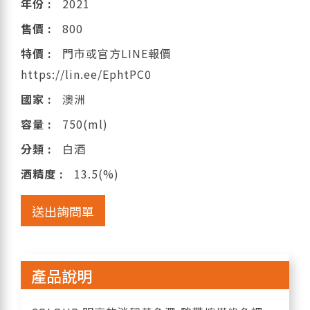
年份 :
2021
售價 :
800
特價 :
門市或官方LINE報價
https://lin.ee/EphtPC0
國家 :
澳洲
容量 :
750(ml)
分類 :
白酒
酒精度 :
13.5(%)
送出詢問單
產品說明