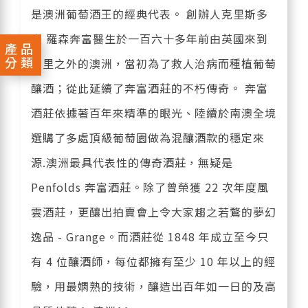
是澳洲葡萄酒王的經典代表。 創辦人克里斯多
夫 羅森奔富醫生於一百六十多年前由英國來到
產品
分類
萬里之外的澳洲，當初為了救人治病而種植葡萄
釀酒；從此延續了奔富酒莊的不朽傳奇。 奔富
酒莊依據著百年來精準的眼光、陸續於南澳全境
選購了多處頂級葡萄園做為混釀酒款的穩定來
源.澳洲最具代表性的傳奇酒莊，無疑是
Penfolds 奔富酒莊。除了曾榮獲 22 次年度風
雲酒莊，更釀出拍賣會上令大家趨之若鶩的夢幻
逸品 - Grange。而酒莊從 1848 年成立至今只
有 4 位釀酒師，每位都擁有至少 10 年以上的經
驗，用最嫻熟的技術，釀造出百年如一日的及高