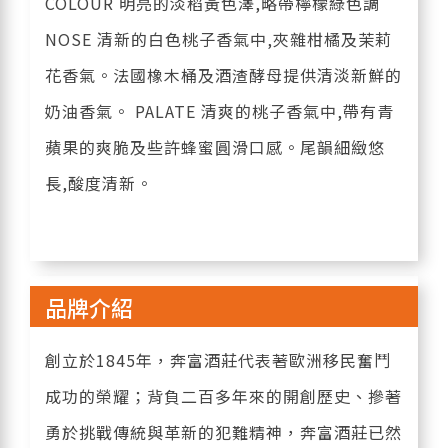
COLOUR 明亮的淡稻黃色澤,略帶檸檬綠色調
NOSE 清新的白色桃子香氣中,夾雜柑橘及茉莉
花香氣。法國橡木桶及酒渣酵母提供清淡新鮮的
奶油香氣。 PALATE 清爽的桃子香氣中,帶有青
蘋果的爽脆及些許蜂蜜圓滑口感。尾韻細緻悠
長,酸度清新。
品牌介紹
創立於1845年，奔富酒莊代表著歐洲移民奮鬥
成功的榮耀；背負二百多年來的開創歷史、摻著
勇於挑戰傳統與革新的犯難精神，奔富酒莊已然