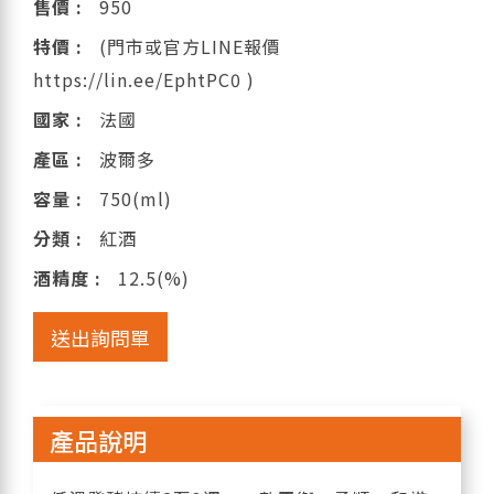
售價 :
950
特價 :
(門市或官方LINE報價
https://lin.ee/EphtPC0 )
國家 :
法國
產區 :
波爾多
容量 :
750(ml)
分類 :
紅酒
酒精度 :
12.5(%)
送出詢問單
產品說明