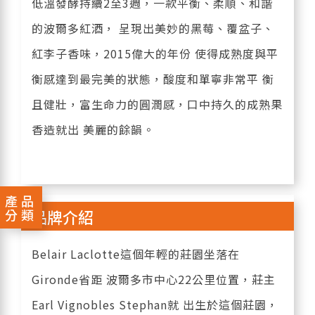
低溫發酵持續2至3週，一款平衡、柔順、和諧
的波爾多紅酒， 呈現出美妙的黑莓、覆盆子、
紅李子香味，2015偉大的年份 使得成熟度與平
衡感達到最完美的狀態，酸度和單寧非常平 衡
且健壯，富生命力的圓潤感，口中持久的成熟果
香造就出 美麗的餘韻。
產品
分類
品牌介紹
Belair Laclotte這個年輕的莊園坐落在
Gironde省距 波爾多市中心22公里位置，莊主
Earl Vignobles Stephan就 出生於這個莊園，