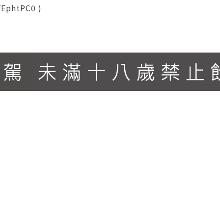
EphtPC0 )
eauve：四星酒莊 ※瓶身註冊商標: 傳承莊園歷史&獨樹一格特殊瓶型