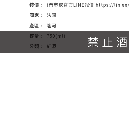
特價 :
(門市或官方LINE報價 https://lin.ee/
國家 :
法國
產區 :
隆河
容量 :
750(ml)
分類 :
紅酒
酒精度 :
13(%)
評分 :
※法國葡萄酒年鑑Bettane & Dess
優質小農
送出詢問單
產品說明