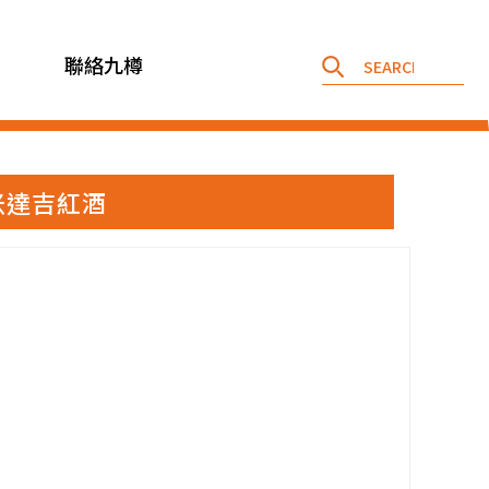
聯絡九樽
汀艾米達吉紅酒