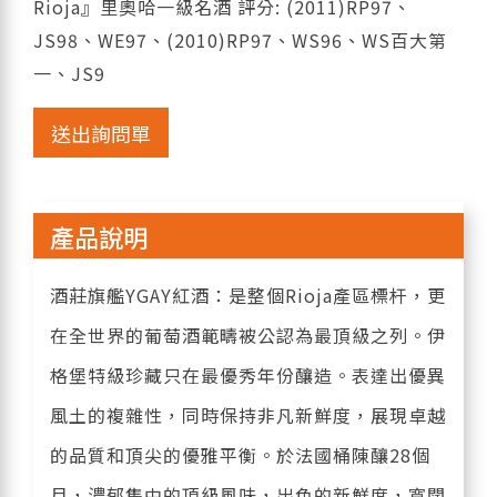
Rioja』里奧哈一級名酒 評分: (2011)RP97、
JS98、WE97、(2010)RP97、WS96、WS百大第
一、JS9
送出詢問單
產品說明
酒莊旗艦YGAY紅酒：是整個Rioja產區標杆，更
在全世界的葡萄酒範疇被公認為最頂級之列。伊
格堡特級珍藏只在最優秀年份釀造。表達出優異
風土的複雜性，同時保持非凡新鮮度，展現卓越
的品質和頂尖的優雅平衡。於法國桶陳釀28個
月，濃郁集中的頂級風味，出色的新鮮度，寬闊