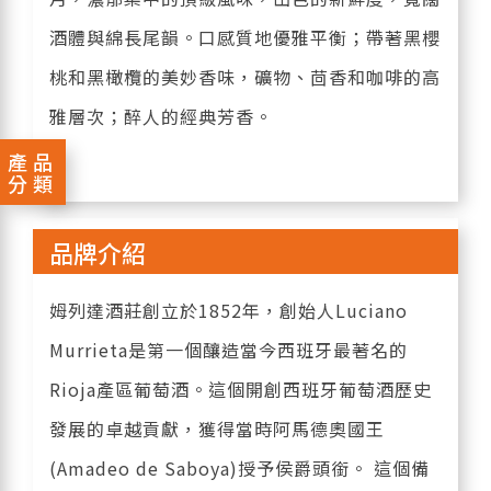
酒體與綿長尾韻。口感質地優雅平衡；帶著黑櫻
桃和黑橄欖的美妙香味，礦物、茴香和咖啡的高
雅層次；醉人的經典芳香。
產品
分類
品牌介紹
姆列達酒莊創立於1852年，創始人Luciano
Murrieta是第一個釀造當今西班牙最著名的
Rioja產區葡萄酒。這個開創西班牙葡萄酒歷史
發展的卓越貢獻，獲得當時阿馬德奧國王
(Amadeo de Saboya)授予侯爵頭銜。 這個備