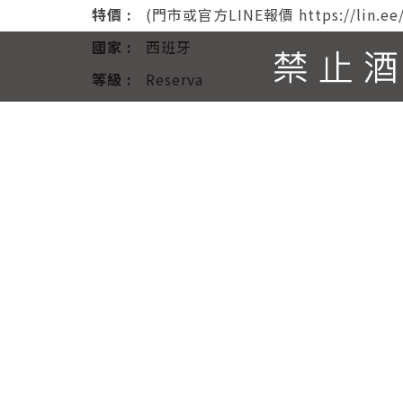
特價 :
(門市或官方LINE報價 https://lin.ee/
國家 :
西班牙
等級 :
Reserva
產區 :
Rioja
容量 :
750(ml)
分類 :
紅酒
酒精度 :
14(%)
評分 :
※Wine Spectator TOP100百大酒款
TA94、(2017)RP93、JS95、JS百大千元名酒
送出詢問單
產品說明