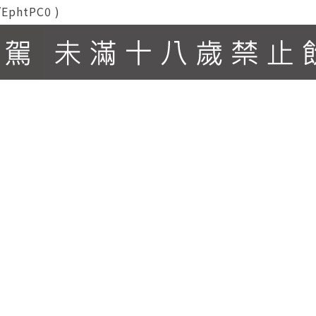
EphtPC0 )
#40 (2015年份) ※Great Wine Capitals：『2015年
#49、(2016)