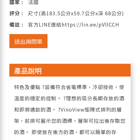
國家 :
法國
評分 :
尺寸(高183.5公分x59.7公分x深 68公分)
備註 :
官方LINE連結https://lin.ee/pVllCCH
送出詢問單
產品說明
特色及優點 ?設備符合省電標準，冷卻技術，使
溫度的穩定的控制。 ?理想的區分長期存放的酒
和即將適飲的酒。 ?VinoView矩陣式排列的層
架，前排可展示您的酒標，層架可拉出後存取您
的酒。 即使放在後方的酒，都可以簡單的存