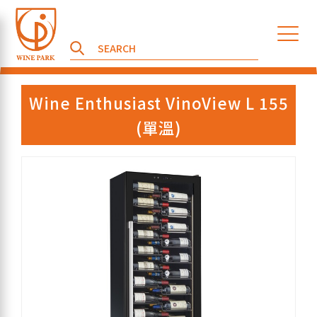
Wine Enthusiast VinoView L 155
(單溫)