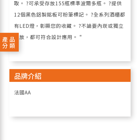
取。 ?可承受存放155瓶標準波爾多瓶。 ?提供
12個黑色鋁製銘板可粉筆標記。 ?全系列酒櫃都
有LED燈，彰顯您的收藏。 ?不論要內崁或獨立
置放，都可符合設計應用。 "
產品
分類
品牌介紹
法國AA