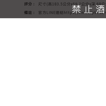
評分 :
尺寸(高183.5公分x59.7公分x深 68公
備註 :
官方LINE連結https://lin.ee/pVllCC
送出詢問單
產品說明
特色及優點 ?設備符合省電標準，冷卻技術
排可展示您的酒標，層架可拉出後存取您的酒
可粉筆標記。 ?全系列酒櫃都有LED燈，