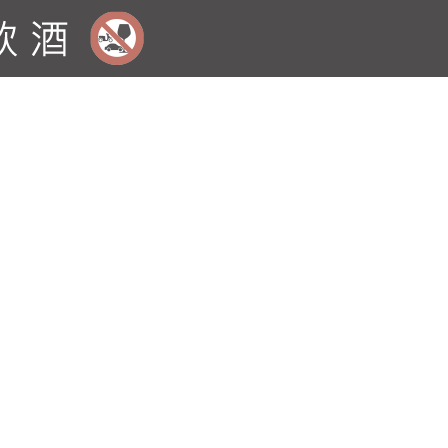
的酒。 ?VinoView矩陣式排列的層架，前
5瓶標準波爾多瓶。 ?提供12個黑色鋁製銘板
 "