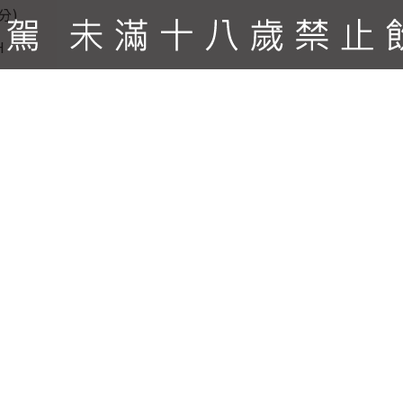
分)
H
，使溫度的穩定的控制。 ?理想的區分長期存放的酒和即將適飲
 即使放在後方的酒，都可以簡單的存取。 ?可承受存放14
彰顯您的收藏。 ?不論要內崁或獨立置放，都可符合設計應用。