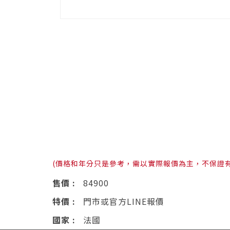
(價格和年分只是參考，需以實際報價為主，不保證
售價 :
84900
特價 :
門市或官方LINE報價
國家 :
法國