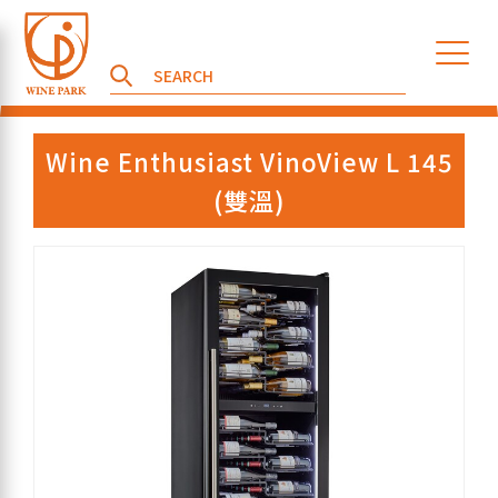
Wine Enthusiast VinoView L 145
(雙溫)