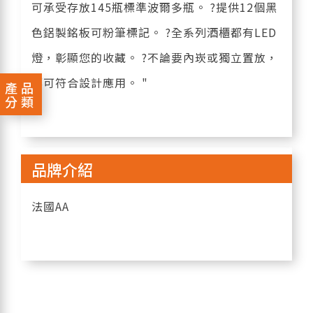
可承受存放145瓶標準波爾多瓶。 ?提供12個黑
色鋁製銘板可粉筆標記。 ?全系列酒櫃都有LED
燈，彰顯您的收藏。 ?不論要內崁或獨立置放，
都可符合設計應用。 "
產品
分類
品牌介紹
法國AA