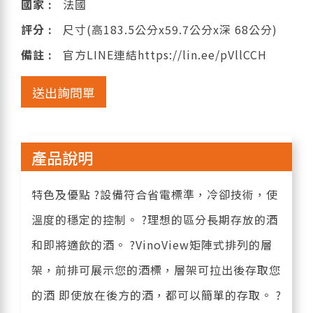
國家 :
法國
評分 :
尺寸(高183.5公分x59.7公分x深 68公分)
備註 :
官方LINE連結https://lin.ee/pVllCCH
送出詢問單
產品說明
特色及優點 ?設備符合省電標準，冷卻技術，使
溫度的穩定的控制。 ?理想的區分長期存放的酒
和即將適飲的酒。 ?VinoView矩陣式排列的層
架，前排可展示您的酒標，層架可拉出後存取您
的酒 即使放在後方的酒，都可以簡單的存取。 ?