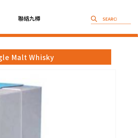
聯絡九樽
 Malt Whisky