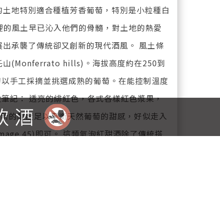
的土地特別適合種植芳香葡萄，特別是小粒種白
相傳，這裡的風土早已沁入他們的骨髓，對土地的熱愛
展出承襲了傳統卻又創新的現代酒風。 風土條
onferrato hills)。海拔高度約在250到
月初以手工採摘並挑選成熟的葡萄。在能控制溫度
飲筆記： 透亮的緋紅色，各式各樣紅色漿果，
清新的酸度足以平衡天然葡萄的甜感，好似走入
mage 45)即可。 這類氣泡紅甜酒除了傳統搭
更適合搭配台灣常見飲食，比如麻辣鍋、帶辣不