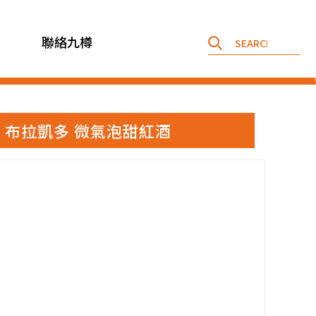
聯絡九樽
絲之丘酒莊 布拉凱多 微氣泡甜紅酒