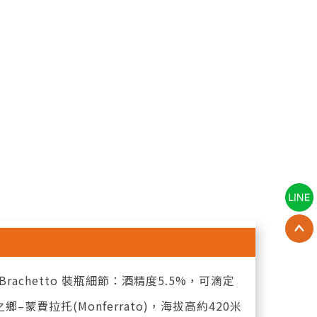
% Brachetto 裝瓶細節：酒精度5.5%，可滴定
酒之鄉–蒙費拉托(Monferrato)，海拔高約420米