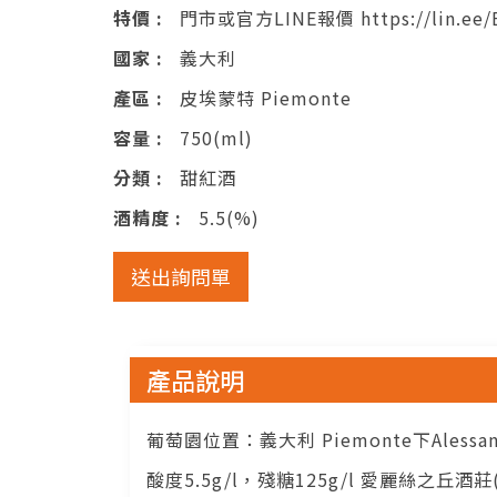
特價 :
門市或官方LINE報價 https://lin.ee/
國家 :
義大利
產區 :
皮埃蒙特 Piemonte
容量 :
750(ml)
分類 :
甜紅酒
酒精度 :
5.5(%)
送出詢問單
產品說明
葡萄園位置：義大利 Piemonte下Alessan
酸度5.5g/l，殘糖125g/l 愛麗絲之丘酒莊(