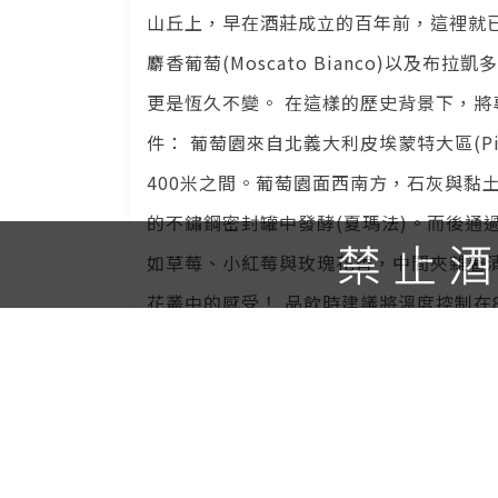
山丘上，早在酒莊成立的百年前，這裡就
麝香葡萄(Moscato Bianco)以及
更是恆久不變。 在這樣的歷史背景下，
件： 葡萄園來自北義大利皮埃蒙特大區(Piemo
400米之間。葡萄園面西南方，石灰與黏
的不鏽鋼密封罐中發酵(夏瑪法)。而後通
如草莓、小紅莓與玫瑰花香，中間夾雜著
花叢中的感受！ 品飲時建議將溫度控制在8°C
配甜點與起司外，氣泡與甜能很好去搭配
帶辣的肉料理(比如梅菜扣肉、辣子雞)等