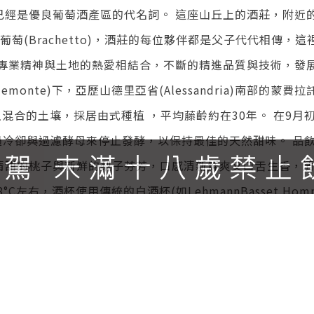
已經是優良葡萄酒產區的代名詞。 這座山丘上的酒莊，附近
布拉凱多葡萄(Brachetto)，酒莊的每位夥伴都是父子代代
將專業精神與土地的熱愛相結合，不斷的精進品質與技術，發
nte)下，亞歷山德里亞省(Alessandria)南部的蒙費拉託山(M
土混合的土壤，採居由式種植 ，平均藤齡約在30年。 在9
過冷卻與過濾酵母來停止發酵，以保持最佳的天然甜味。 品
清甜的桃子與新鮮的梨子芬芳，口感清新鮮爽又口舌生香，
左右，酒杯使用傳統的白酒杯(如LehmannBasset Hom
「辣」與「油脂」，而紅色果香與各式肉類亦是絕配，因而
等。