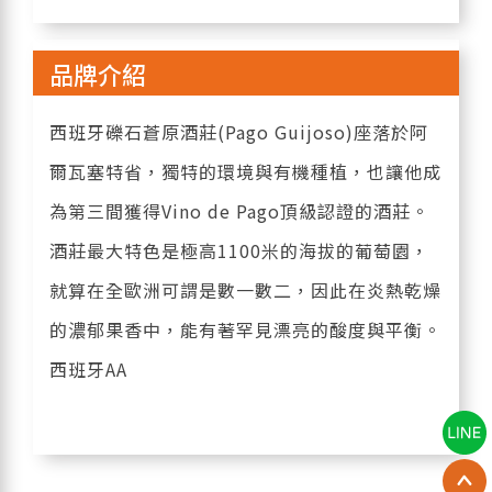
品牌介紹
西班牙礫石蒼原酒莊(Pago Guijoso)座落於阿
爾瓦塞特省，獨特的環境與有機種植，也讓他成
為第三間獲得Vino de Pago頂級認證的酒莊。
酒莊最大特色是極高1100米的海拔的葡萄園，
就算在全歐洲可謂是數一數二，因此在炎熱乾燥
的濃郁果香中，能有著罕見漂亮的酸度與平衡。
西班牙AA