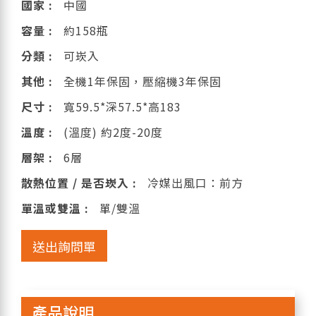
國家 :
中國
容量 :
約158瓶
分類 :
可崁入
其他 :
全機1年保固，壓縮機3年保固
尺寸 :
寬59.5*深57.5*高183
溫度 :
(溫度) 約2度-20度
層架 :
6層
散熱位置 / 是否崁入 :
冷媒出風口：前方
單溫或雙溫 :
單/雙溫
送出詢問單
產品說明