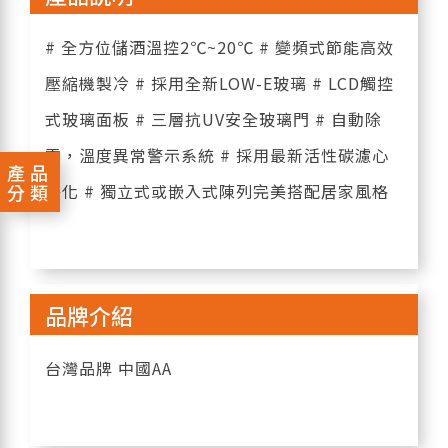
# 全方位儲酒溫控2℃~20℃ # 變頻式節能高效
壓縮機製冷 # 採用全新LOW-E玻璃 # LCD觸控
式玻璃面板 # 三層抗UV安全玻璃門 # 自動除
霜，溫度異常警示系統 # 採用最新活性碳濾心
產品
分類
淨化 # 獨立式或嵌入式陳列完美搭配居家風格
品牌介紹
台灣品牌 中國AA