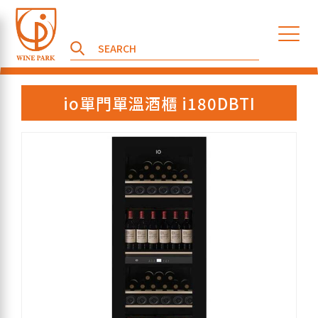
io單門單溫酒櫃 i180DBTI