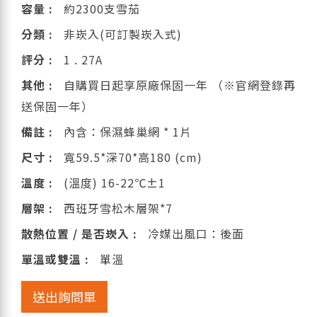
容量 :
約2300支雪茄
分類 :
非崁入(可訂製崁入式)
評分 :
1 . 27A
其他 :
自購買日起享原廠保固一年 （※官網登錄再
送保固一年）
備註 :
內含：保濕蜂巢網 * 1片
尺寸 :
寬59.5*深70*高180 (cm)
溫度 :
(溫度) 16-22℃±1
層架 :
西班牙雪松木層架*7
散熱位置 / 是否崁入 :
冷媒出風口：後面
單溫或雙溫 :
單溫
送出詢問單