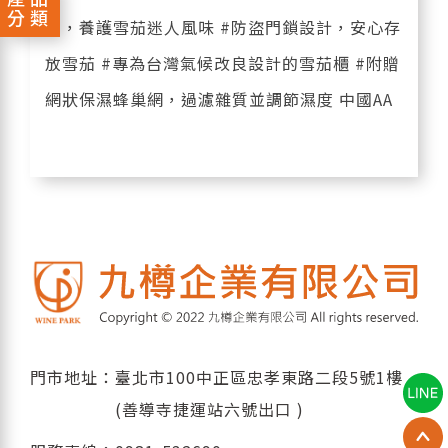
分類
木，養護雪茄迷人風味 #防盜門鎖設計，安心存
放雪茄 #專為台灣氣候改良設計的雪茄櫃 #附贈
網狀保濕蜂巢網，過濾雜質並調節濕度 中國AA
門市地址：臺北市100中正區忠孝東路二段5號1樓
(善導寺捷運站六號出口 )