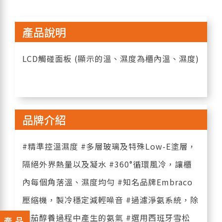
產品說明
LCD觸碰面板 (顯示的溫、濕度為櫃內溫、濕度)
品牌介紹
#精準控溫濕度 #多層玻璃及特殊Low-E塗層，
隔絕外界熱量以及凝水 #360°循環風冷，讓櫃
內每個角落溫、濕度均勻 #知名品牌Embraco
壓縮機，製冷穩定減輕噪音 #過濾淨氨系統，除
雪茄醇養過程中產生的氨氣 #選用西班牙雪松
產品