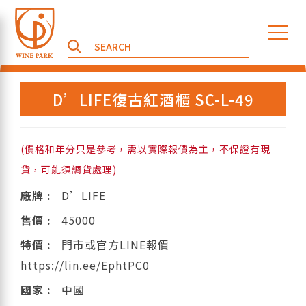
D’LIFE復古紅酒櫃 SC-L-49
(價格和年分只是參考，需以實際報價為主，不保證有現
貨，可能須調貨處理)
廠牌 :
D’LIFE
售價 :
45000
特價 :
門市或官方LINE報價
https://lin.ee/EphtPC0
國家 :
中國