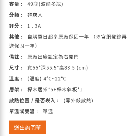
容量 :
49瓶(波爾多瓶)
分類 :
非崁入
評分 :
1 . 3A
其他 :
自購買日起享原廠保固一年 （※官網登錄再
送保固一年）
備註 :
原廠出廠設定為右開門
尺寸 :
寬55*深55.5*高83.5 (cm)
溫度 :
(溫度) 4°C~22°C
層架 :
櫸木層架*5+櫸木斜板*1
散熱位置 / 是否崁入 :
(靠外殼散熱)
單溫或雙溫 :
單溫
送出詢問單