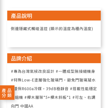
產品說明
側邊隱藏式觸碰溫控 (顯示的溫度為櫃內溫度)
品牌介紹
#專為台灣氣候改良設計 #一體成型無接縫機身
#特殊Low-E塗層強化玻璃門，避免門玻璃凝水
#環保R600a冷媒，39dB極靜音 #搭載性能穩定
產品
分類
壓縮機 #櫸木層架*5+櫸木斜板*1 #可左、右調
向門 中國AA