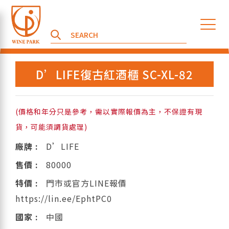
D’LIFE復古紅酒櫃 SC-XL-82
(價格和年分只是參考，需以實際報價為主，不保證有現
貨，可能須調貨處理)
廠牌 :
D’LIFE
售價 :
80000
特價 :
門市或官方LINE報價
https://lin.ee/EphtPC0
國家 :
中國