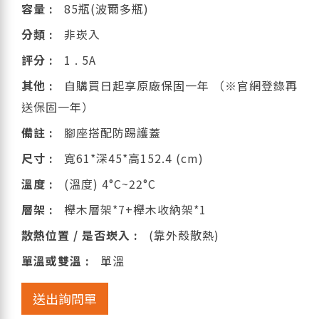
容量 :
85瓶(波爾多瓶)
分類 :
非崁入
評分 :
1 . 5A
其他 :
自購買日起享原廠保固一年 （※官網登錄再
送保固一年）
備註 :
腳座搭配防踢護蓋
尺寸 :
寬61*深45*高152.4 (cm)
溫度 :
(溫度) 4°C~22°C
層架 :
櫸木層架*7+櫸木收納架*1
散熱位置 / 是否崁入 :
(靠外殼散熱)
單溫或雙溫 :
單溫
送出詢問單