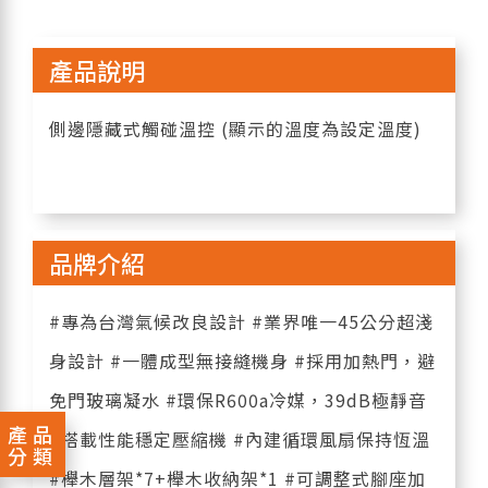
產品說明
側邊隱藏式觸碰溫控 (顯示的溫度為設定溫度)
品牌介紹
#專為台灣氣候改良設計 #業界唯一45公分超淺
身設計 #一體成型無接縫機身 #採用加熱門，避
免門玻璃凝水 #環保R600a冷媒，39dB極靜音
產品
#搭載性能穩定壓縮機 #內建循環風扇保持恆溫
分類
#櫸木層架*7+櫸木收納架*1 #可調整式腳座加