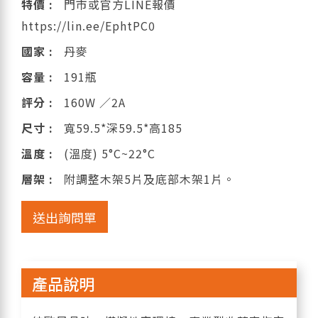
特價 :
門市或官方LINE報價
https://lin.ee/EphtPC0
國家 :
丹麥
容量 :
191瓶
評分 :
160W ／2A
尺寸 :
寬59.5*深59.5*高185
溫度 :
(溫度) 5°C~22°C
層架 :
附調整木架5片及底部木架1片。
送出詢問單
產品說明