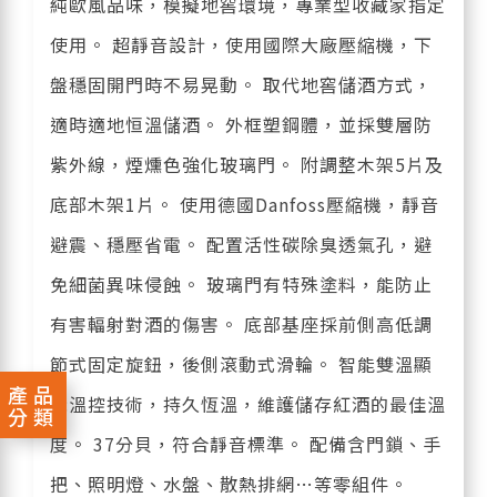
純歐風品味，模擬地窖環境，專業型收藏家指定
使用。 超靜音設計，使用國際大廠壓縮機，下
盤穩固開門時不易晃動。 取代地窖儲酒方式，
適時適地恒溫儲酒。 外框塑鋼體，並採雙層防
紫外線，煙燻色強化玻璃門。 附調整木架5片及
底部木架1片。 使用德國Danfoss壓縮機，靜音
避震、穩壓省電。 配置活性碳除臭透氣孔，避
免細菌異味侵蝕。 玻璃門有特殊塗料，能防止
有害輻射對酒的傷害。 底部基座採前側高低調
節式固定旋鈕，後側滾動式滑輪。 智能雙溫顯
產品
示溫控技術，持久恆溫，維護儲存紅酒的最佳溫
分類
度。 37分貝，符合靜音標準。 配備含門鎖、手
把、照明燈、水盤、散熱排網…等零組件。