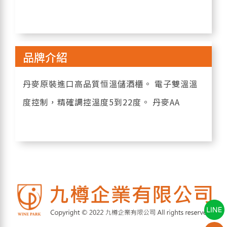
品牌介紹
丹麥原裝進口高品質恒溫儲酒櫃。 電子雙溫溫
度控制，精確調控溫度5到22度。 丹麥AA