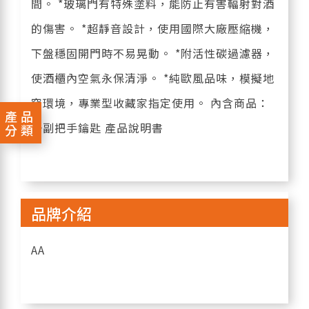
間。 *玻璃門有特殊塗料，能防止有害輻射對酒
的傷害。 *超靜音設計，使用國際大廠壓縮機，
下盤穩固開門時不易晃動。 *附活性碳過濾器，
使酒櫃內空氣永保清淨。 *純歐風品味，模擬地
窖環境，專業型收藏家指定使用。 內含商品：
產品
一副把手鑰匙 產品說明書
分類
品牌介紹
AA