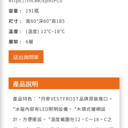
https://lin.ee/EphtPC0
容量 :
191瓶
尺寸 :
寬60*深60*高185
溫度 :
(溫度) 12℃~18℃
層架 :
6層
送出詢問單
產品說明
產品特色： *丹麥VESTFROST品牌原裝進口。
*冰箱內部有LED照明設備。 *木頭式層網設
計，方便擺設。 *溫度範圍在12。C～18。C之