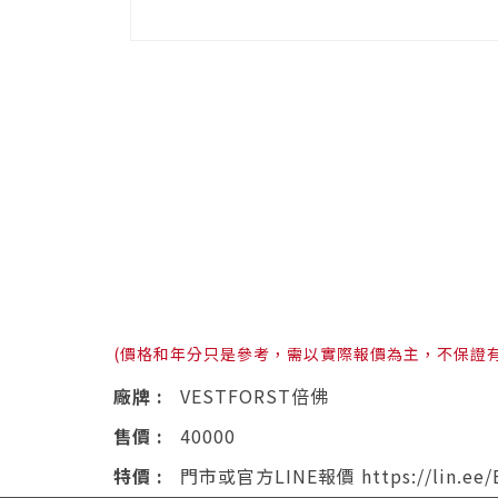
(價格和年分只是參考，需以實際報價為主，不保證
廠牌 :
VESTFORST倍佛
售價 :
40000
特價 :
門市或官方LINE報價 https://lin.ee/