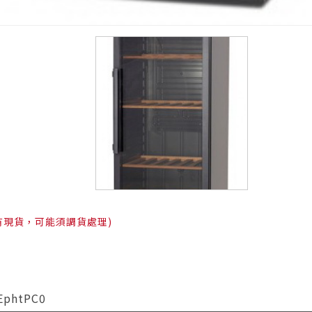
有現貨，可能須調貨處理)
EphtPC0