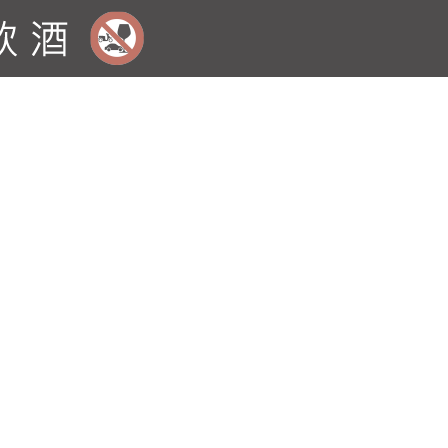
設。 *溫度範圍在12。C～18。C之間。 *玻璃
易晃動。 *附活性碳過濾器，使酒櫃內空氣永
書