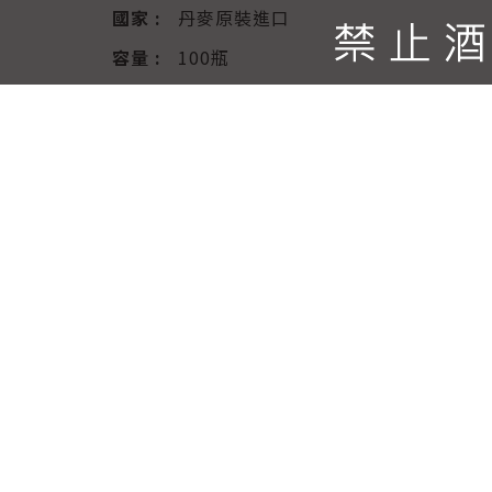
國家 :
丹麥原裝進口
容量 :
100瓶
尺寸 :
寬60*深60*高185
溫度 :
(溫度) 12℃~18℃
層架 :
5層
送出詢問單
產品說明
產品特色： *丹麥VESTFROST品牌原裝
門有特殊塗料，能防止有害輻射對酒的傷害
保清淨。 *純歐風品味，模擬地窖環境，