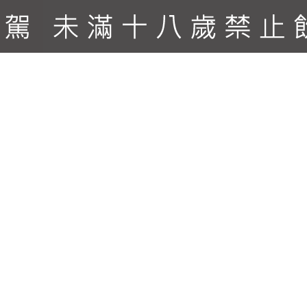
進口。 *冰箱內部有LED照明設備。 *木頭式層網設計，方便擺
。 *超靜音設計，使用國際大廠壓縮機，下盤穩固開門時不
專業型收藏家指定使用。 內含商品： 一副把手鑰匙 產品說明