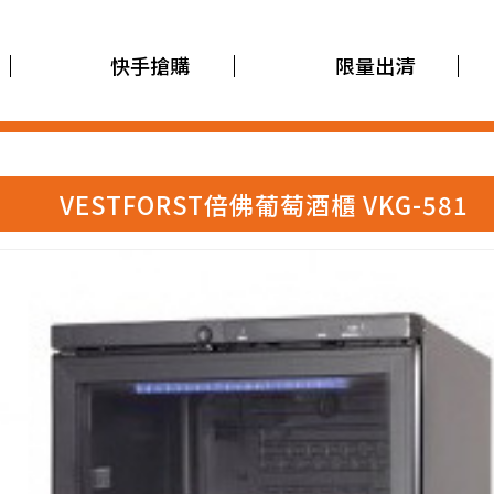
快手搶購
限量出清
VESTFORST倍佛葡萄酒櫃 VKG-581