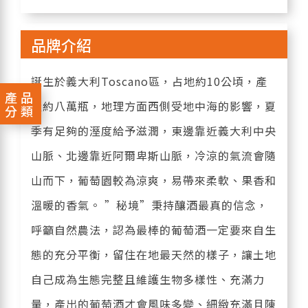
品牌介紹
誕生於義大利Toscano區，占地約10公頃，產
產品
量約八萬瓶，地理方面西側受地中海的影響，夏
分類
季有足夠的溼度給予滋潤，東邊靠近義大利中央
山脈、北邊靠近阿爾卑斯山脈，冷涼的氣流會隨
山而下，葡萄園較為涼爽，易帶來柔軟、果香和
溫暖的香氣。 ”秘境”秉持釀酒最真的信念，
呼籲自然農法，認為最棒的葡萄酒一定要來自生
態的充分平衡，留住在地最天然的樣子，讓土地
自己成為生態完整且維護生物多樣性、充滿力
量，產出的葡萄酒才會風味多變、細緻充滿且陳