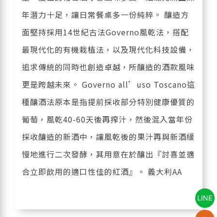
年潛力十足，讓日常餐桌多一份純粹。 釀造方
面堅持採用14世紀古法Governo風乾法，搭配
最現代化的有機栽植法，以及現代化科技設備，
追求傳統的同時也創造卓越，所釀造的酒款風味
更是跨越未來。 Governo all’uso Toscano這
種釀酒法原本是指提前採收部分特別健康優質的
葡萄，風乾40-60天後再搾汁，然後混入當年份
採收釀造的新酒中，讓風乾後的果汁再與新酒緩
慢地進行二次發酵，其用意在於釀出『討喜並適
合立即飲用的適口性佳的紅酒』。 義大利AA