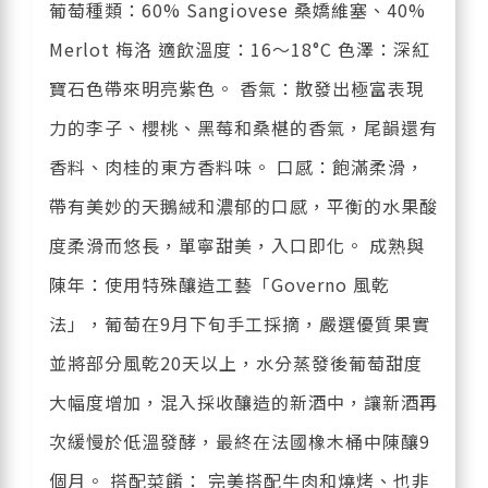
葡萄種類：60% Sangiovese 桑嬌維塞、40%
Merlot 梅洛 適飲溫度：16～18°C 色澤：深紅
寶石色帶來明亮紫色。 香氣：散發出極富表現
力的李子、櫻桃、黑莓和桑椹的香氣，尾韻還有
香料、肉桂的東方香料味。 口感：飽滿柔滑，
帶有美妙的天鵝絨和濃郁的口感，平衡的水果酸
度柔滑而悠長，單寧甜美，入口即化。 成熟與
陳年：使用特殊釀造工藝「Governo 風乾
法」，葡萄在9月下旬手工採摘，嚴選優質果實
並將部分風乾20天以上，水分蒸發後葡萄甜度
大幅度增加，混入採收釀造的新酒中，讓新酒再
次緩慢於低溫發酵，最終在法國橡木桶中陳釀9
個月。 搭配菜餚： 完美搭配牛肉和燒烤、也非