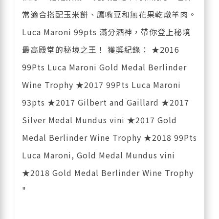
常適合搭配玉米餅、鷹嘴豆和無花果乾燉羊肉。
Luca Maroni 99pts 滿分酒神，帶你登上秘境
最高殿堂的秘境之王！ 獲獎紀錄： ★2016
99Pts Luca Maroni Gold Medal Berlinder
Wine Trophy ★2017 99Pts Luca Maroni
93pts ★2017 Gilbert and Gaillard ★2017
Silver Medal Mundus vini ★2017 Gold
Medal Berlinder Wine Trophy ★2018 99Pts
Luca Maroni, Gold Medal Mundus vini
★2018 Gold Medal Berlinder Wine Trophy
"