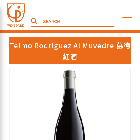
Telmo Rodriguez Al Muvedre 慕德
紅酒