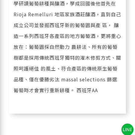
學研讀葡萄耕種與釀酒，學成回國後他首先在
Rioja Remelluri 地區家族酒莊釀酒，直到自己
成立公司並發掘西班牙新的葡萄園與產 區， 釀
造一系列西班牙各產區的地方葡萄酒，更將重心
放在：葡萄園採自然動力 農耕法、所有的葡萄
樹都是採用傳統西班牙獨特的灌木修剪方式、關
照呵護絕佳 的風土、符合產區的傳統原生葡萄
品種、僅在優勝劣汰 massal selections 篩選
葡萄時才會實行重新耕種。 西班牙AA