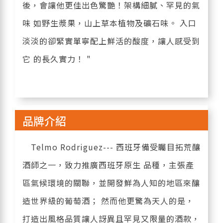
後，會讓他更佳出色驚艷！架構細膩、罕見的氣
味 如野生漿果，山上草本植物及礦石味。 入口
淡淡的卻緊實單寧配上鮮活的酸度，讓人感受到
它 的長久實力！ "
品牌介紹
Telmo Rodriguez--- 西班牙備受矚目拓荒釀
酒師之一，致力推廣西班牙原生 品種，主張產
區氣候環境的關聯，並開發鮮為人知的地區來釀
造世界級的葡萄酒； 然而他更驚為天人的是，
打造出風格品質讓人訝異且罕見又限量的酒款，