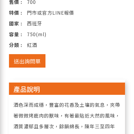
售價 :
700
特價 :
門市或官方LINE報價
國家 :
西班牙
容量 :
750(ml)
分類 :
紅酒
送出詢問單
產品說明
酒色深而成穩，豐富的花香及土壤的氣息，夾帶
著微微烤鹿肉的獸味，有著最貼近大然的風味，
酒質濃郁且多層次，餘韻綿長，陳年三至四年